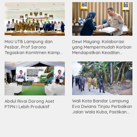
Muda
Tinggi
MoU UTB Lampung dan
Dewi Mayang: Kolaborasi
Pesbar, Prof Sarono
yang Mempermudah Korban
Tegaskan Komitmen Kampus
Mendapatkan Keadilan
Berdampak bagi
Harus Terus Dilanjutkan
Masyarakat
Wali Kota Bandar Lampung
Abdul Rivai Dorong Aset
Eva Dwiana Tinjau Perbaikan
PTPN I Lebih Produktif
Jalan Wala Kuba, Pastikan
Mobilitas Warga Kembali
Lancar