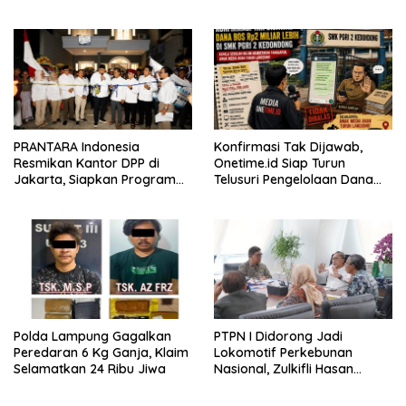
Verifikasi Dokumen Dana
BOS
PRANTARA Indonesia
Konfirmasi Tak Dijawab,
Resmikan Kantor DPP di
Onetime.id Siap Turun
Jakarta, Siapkan Program
Telusuri Pengelolaan Dana
Konsolidasi Nasional
BOS Rp2 Miliar Lebih di SMK
PGRI 2 Kedondong
Polda Lampung Gagalkan
PTPN I Didorong Jadi
Peredaran 6 Kg Ganja, Klaim
Lokomotif Perkebunan
Selamatkan 24 Ribu Jiwa
Nasional, Zulkifli Hasan
Tekankan Inovasi dan
Ketahanan Pangan