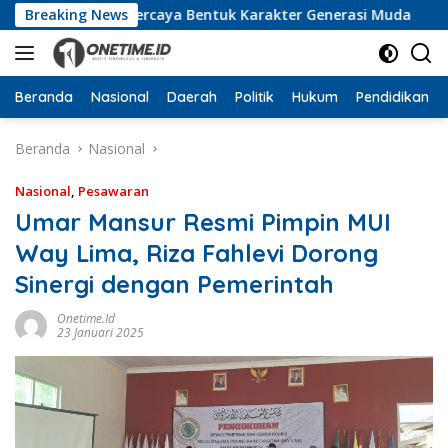
Langsung
aluddin Dipercaya Bentuk Karakter Generasi Muda
Breaking News
UTB
ke
konten
Beranda
Nasional
Daerah
Politik
Hukum
Pendidikan
Beranda
Nasional
Nasional
,
Pesawaran
Umar Mansur Resmi Pimpin MUI
Way Lima, Riza Fahlevi Dorong
Sinergi dengan Pemerintah
Onetime.id
23 Januari 2025