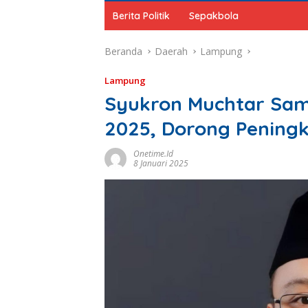
Berita Politik
Sepakbola
Beranda
Daerah
Lampung
Lampung
Syukron Muchtar Sam
2025, Dorong Pening
Onetime.id
8 Januari 2025