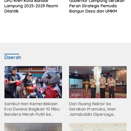
DPD KNPI Kota Bandar
Gubernur Lampung Serukan
Lampung 2025-2029 Resmi
Peran Strategis Pemuda
Dilantik
Bangun Desa dan UMKM
Daerah
Sambut Hari Kemerdekaan
Dari Ruang Rektor ke
Eva Dwiana Bagikan 10 Ribu
Gerakan Pramuka, Wan
Bendera Merah Putih ke
Jamaluddin Dipercaya
Warga
Bentuk Karakter Generasi
Muda