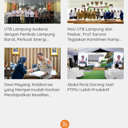
UTB Lampung Audiensi
MoU UTB Lampung dan
dengan Pemkab Lampung
Pesbar, Prof Sarono
Barat, Perkuat Sinergi
Tegaskan Komitmen Kampus
Tingkatkan Akses Pendidikan
Berdampak bagi
Tinggi
Masyarakat
Dewi Mayang: Kolaborasi
Abdul Rivai Dorong Aset
yang Mempermudah Korban
PTPN I Lebih Produktif
Mendapatkan Keadilan
Harus Terus Dilanjutkan