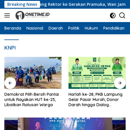
Langsung
Breaking News
Dari Ruang Rektor ke Gerakan Pramuka, Wan Jamaluddi
ke
konten
Beranda
Nasional
Daerah
Politik
Hukum
Pendidikan
KNPI
Demokrat Pilih Bersih Pantai
Harlah ke-28, PKB Lampung
untuk Rayakan HUT ke-25,
Gelar Pasar Murah, Donor
Libatkan Ratusan Warga
Darah hingga Dialog
Mikroplastik