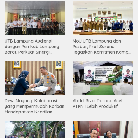
UTB Lampung Audiensi
MoU UTB Lampung dan
dengan Pemkab Lampung
Pesbar, Prof Sarono
Barat, Perkuat Sinergi
Tegaskan Komitmen Kampus
Tingkatkan Akses Pendidikan
Berdampak bagi
Tinggi
Masyarakat
Dewi Mayang: Kolaborasi
Abdul Rivai Dorong Aset
yang Mempermudah Korban
PTPN I Lebih Produktif
Mendapatkan Keadilan
Harus Terus Dilanjutkan