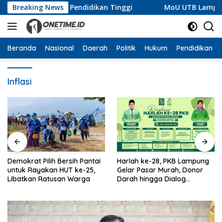
Langsung
ngkatkan Akses Pendidikan Tinggi
Breaking News
MoU UTB Lampung d
ke
konten
Beranda
Nasional
Daerah
Politik
Hukum
Pendidikan
Inflasi
Demokrat Pilih Bersih Pantai
Harlah ke-28, PKB Lampung
untuk Rayakan HUT ke-25,
Gelar Pasar Murah, Donor
Libatkan Ratusan Warga
Darah hingga Dialog
Mikroplastik