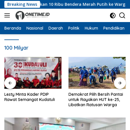
Langsung
va Dwiana Bagikan 10 Ribu Bendera Merah Putih ke Warga
Breaking News
ke
konten
Beranda
Nasional
Daerah
Politik
Hukum
Pendidikan
100 Milyar
Lesty Minta Kader PDIP
Demokrat Pilih Bersih Pantai
Rawat Semangat Kudatuli
untuk Rayakan HUT ke-25,
Libatkan Ratusan Warga