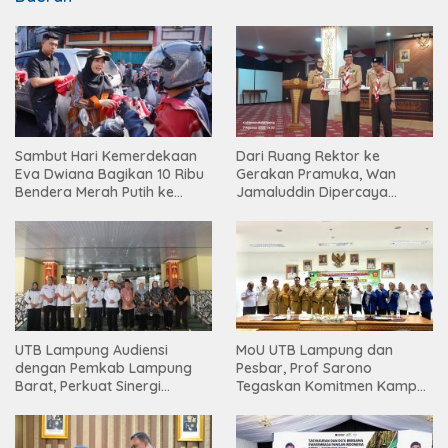
Sambut Hari Kemerdekaan
Dari Ruang Rektor ke
Eva Dwiana Bagikan 10 Ribu
Gerakan Pramuka, Wan
Bendera Merah Putih ke
Jamaluddin Dipercaya
Warga
Bentuk Karakter Generasi
Muda
UTB Lampung Audiensi
MoU UTB Lampung dan
dengan Pemkab Lampung
Pesbar, Prof Sarono
Barat, Perkuat Sinergi
Tegaskan Komitmen Kampus
Tingkatkan Akses Pendidikan
Berdampak bagi
Tinggi
Masyarakat