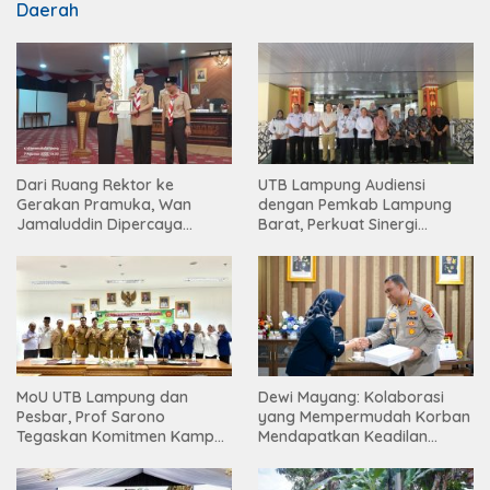
Daerah
Dari Ruang Rektor ke
UTB Lampung Audiensi
Gerakan Pramuka, Wan
dengan Pemkab Lampung
Jamaluddin Dipercaya
Barat, Perkuat Sinergi
Bentuk Karakter Generasi
Tingkatkan Akses Pendidikan
Muda
Tinggi
MoU UTB Lampung dan
Dewi Mayang: Kolaborasi
Pesbar, Prof Sarono
yang Mempermudah Korban
Tegaskan Komitmen Kampus
Mendapatkan Keadilan
Berdampak bagi
Harus Terus Dilanjutkan
Masyarakat