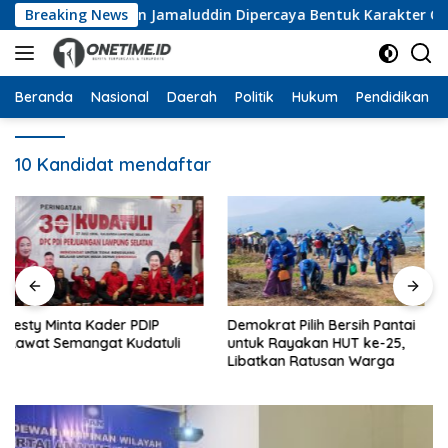
Langsung
kan Pramuka, Wan Jamaluddin Dipercaya Bentuk Karakter Gene
Breaking News
ke
konten
Beranda
Nasional
Daerah
Politik
Hukum
Pendidikan
10 Kandidat mendaftar
Demokrat Pilih Bersih Pantai
Harlah ke-28, PKB Lampung
untuk Rayakan HUT ke-25,
Gelar Pasar Murah, Donor
Libatkan Ratusan Warga
Darah hingga Dialog
Mikroplastik